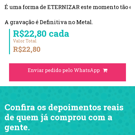
É uma forma de ETERNIZAR este momento tão es
A gravação é Definitiva no Metal.
R$22,80 cada
Valor Total
R$22,80
Enviar pedido pelo WhatsApp
Confira os depoimentos reais
de quem já comprou com a
gente.