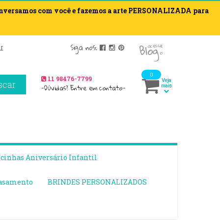
onversamos com você e fazemos a arte PERSONALIZADA para
blog
Siga nos:
acesse
r
o
0
11 98476-7799
Veja
scar
-Dúvidas? Entre em contato-
mais
inhas Aniversário Infantil
asamento
BRINDES PERSONALIZADOS