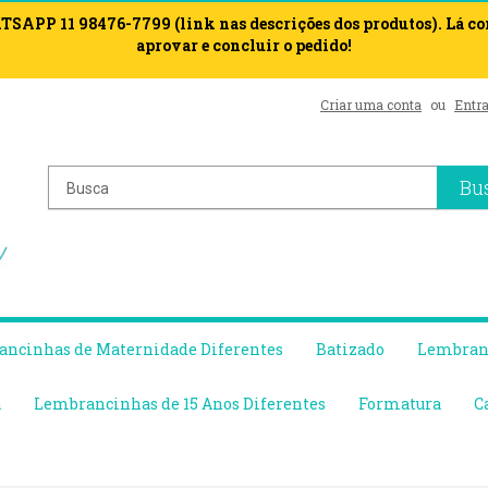
APP 11 98476-7799 (link nas descrições dos produtos). Lá c
aprovar e concluir o pedido!
Criar uma conta
ou
Entra
Bu
ncinhas de Maternidade Diferentes
Batizado
Lembranc
a
Lembrancinhas de 15 Anos Diferentes
Formatura
C