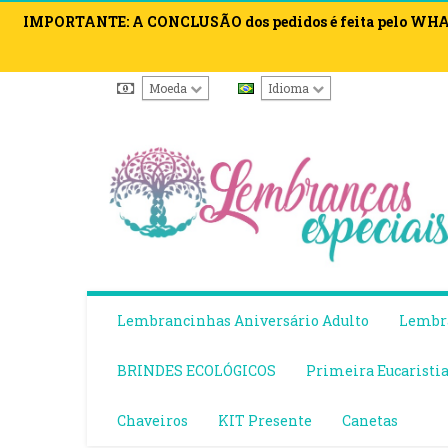
IMPORTANTE: A CONCLUSÃO dos pedidos é feita pelo WHATS
Moeda
Idioma
Lembrancinhas Aniversário Adulto
Lembra
BRINDES ECOLÓGICOS
Primeira Eucaristi
Chaveiros
KIT Presente
Canetas