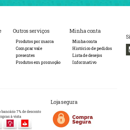
e
Outros serviços
Minha conta
S
Produtos por marca
Minha conta
Comprar vale
Histórico de pedidos
presentes
Lista de desejos
Produtos em promoção
Informativo
Loja segura
o bancário 7% de desconto
mpras à vista