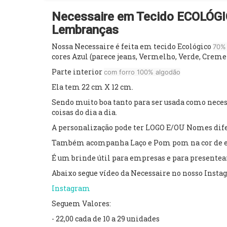
Necessaire em Tecido ECOLÓGIC
Lembranças
Nossa Necessaire é feita em tecido Ecológico
70% 
cores Azul (parece jeans, Vermelho, Verde, Creme 
Parte interior
com forro 100% algodão
Ela tem 22 cm X 12 cm.
Sendo muito boa tanto para ser usada como necessa
coisas do dia a dia.
A personalização pode ter LOGO E/OU Nomes dif
Também acompanha Laço e Pom pom na cor de e
É um brinde útil para empresas e para present
Abaixo segue vídeo da Necessaire no nosso Inst
Instagram
Seguem Valores:
- 22,00 cada de 10 a 29 unidades