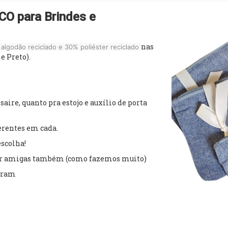
O para Brindes e
nas
algodão reciclado e 30% poliéster reciclado
e Preto).
ire, quanto pra estojo e auxílio de porta
erentes em cada.
scolha!
ear amigas também (como fazemos muito)
agram