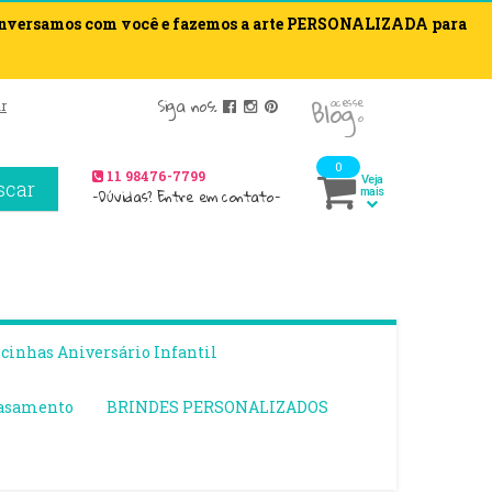
onversamos com você e fazemos a arte PERSONALIZADA para
blog
Siga nos:
acesse
r
o
0
11 98476-7799
Veja
scar
-Dúvidas? Entre em contato-
mais
inhas Aniversário Infantil
asamento
BRINDES PERSONALIZADOS