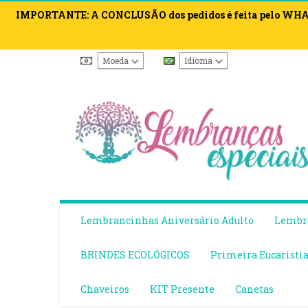
IMPORTANTE: A CONCLUSÃO dos pedidos é feita pelo WHATS
Moeda
Idioma
Lembrancinhas Aniversário Adulto
Lembra
BRINDES ECOLÓGICOS
Primeira Eucaristi
Chaveiros
KIT Presente
Canetas