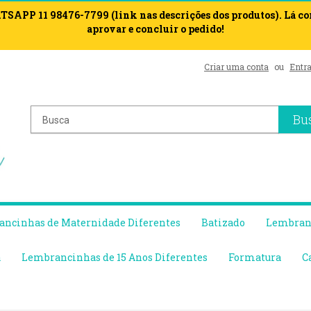
APP 11 98476-7799 (link nas descrições dos produtos). Lá c
aprovar e concluir o pedido!
Criar uma conta
ou
Entra
Bu
ncinhas de Maternidade Diferentes
Batizado
Lembranc
a
Lembrancinhas de 15 Anos Diferentes
Formatura
C