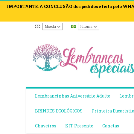
IMPORTANTE: A CONCLUSÃO dos pedidos é feita pelo WHATS
Moeda
Idioma
Lembrancinhas Aniversário Adulto
Lembra
BRINDES ECOLÓGICOS
Primeira Eucaristi
Chaveiros
KIT Presente
Canetas