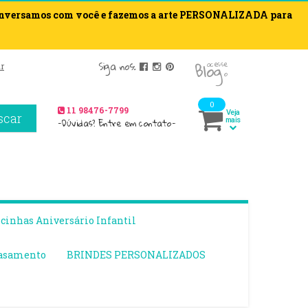
onversamos com você e fazemos a arte PERSONALIZADA para
blog
Siga nos:
acesse
r
o
0
11 98476-7799
Veja
scar
-Dúvidas? Entre em contato-
mais
inhas Aniversário Infantil
asamento
BRINDES PERSONALIZADOS