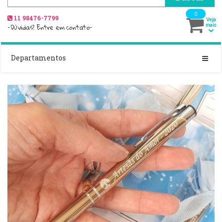
0
11 98476-7799
Veja
-Dúvidas? Entre em contato-
mais
Departamentos