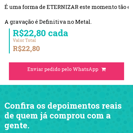
É uma forma de ETERNIZAR este momento tão es
A gravação é Definitiva no Metal.
R$22,80 cada
Valor Total
R$22,80
Enviar pedido pelo WhatsApp
Confira os depoimentos reais
de quem já comprou com a
gente.