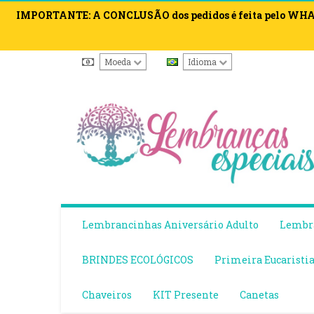
IMPORTANTE: A CONCLUSÃO dos pedidos é feita pelo WHATS
Moeda
Idioma
Lembrancinhas Aniversário Adulto
Lembra
BRINDES ECOLÓGICOS
Primeira Eucaristi
Chaveiros
KIT Presente
Canetas