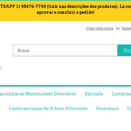
APP 11 98476-7799 (link nas descrições dos produtos). Lá c
aprovar e concluir o pedido!
Criar uma conta
ou
Entra
Bu
ncinhas de Maternidade Diferentes
Batizado
Lembranc
a
Lembrancinhas de 15 Anos Diferentes
Formatura
C