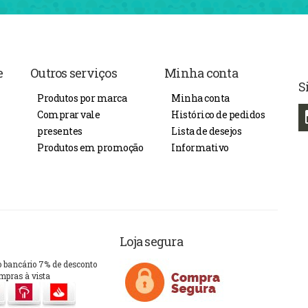
e
Outros serviços
Minha conta
S
Produtos por marca
Minha conta
Comprar vale
Histórico de pedidos
presentes
Lista de desejos
Produtos em promoção
Informativo
Loja segura
o bancário 7% de desconto
mpras à vista