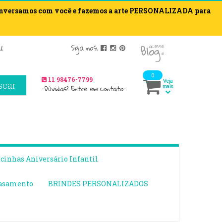
onversamos com você e fazemos a arte PERSONALIZADA para
blog
Siga nos:
acesse
r
o
0
11 98476-7799
Veja
scar
-Dúvidas? Entre em contato-
mais
inhas Aniversário Infantil
asamento
BRINDES PERSONALIZADOS