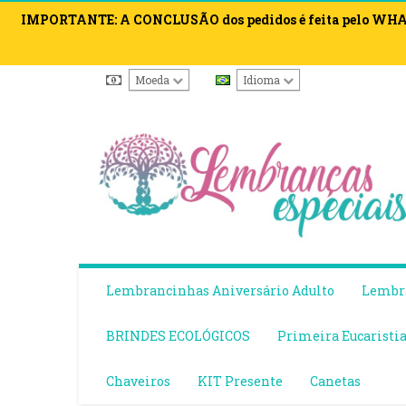
IMPORTANTE: A CONCLUSÃO dos pedidos é feita pelo WHATS
Moeda
Idioma
Lembrancinhas Aniversário Adulto
Lembra
BRINDES ECOLÓGICOS
Primeira Eucaristi
Chaveiros
KIT Presente
Canetas