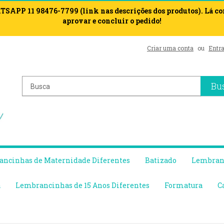
APP 11 98476-7799 (link nas descrições dos produtos). Lá c
aprovar e concluir o pedido!
Criar uma conta
ou
Entra
Bu
ncinhas de Maternidade Diferentes
Batizado
Lembranc
a
Lembrancinhas de 15 Anos Diferentes
Formatura
C