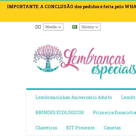
IMPORTANTE: A CONCLUSÃO dos pedidos é feita pelo WHATS
Moeda
Idioma
Lembrancinhas Aniversário Adulto
Lembra
BRINDES ECOLÓGICOS
Primeira Eucaristi
Chaveiros
KIT Presente
Canetas