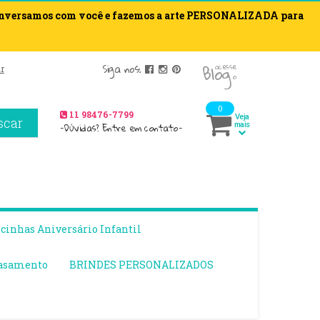
onversamos com você e fazemos a arte PERSONALIZADA para
blog
Siga nos:
acesse
r
o
0
11 98476-7799
Veja
scar
-Dúvidas? Entre em contato-
mais
inhas Aniversário Infantil
asamento
BRINDES PERSONALIZADOS